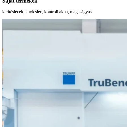
Saját termékek
kerítéslécek, kavicsléc, kontroll akna, magaságyás