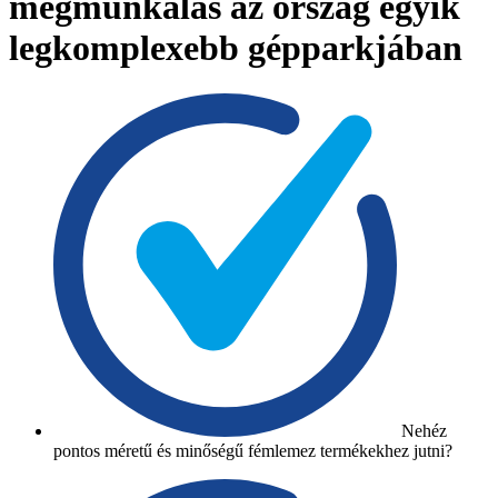
megmunkálás az ország egyik
legkomplexebb gépparkjában
Nehéz
pontos méretű és minőségű fémlemez termékekhez jutni?