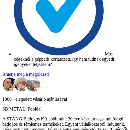
Más
cégeknél a géppark korlátozott, így nem tudnak egyedi
igényeket teljesíteni?
Ismerje meg a megoldást!
1000+ elégedett vásárló ajánlásával
SB METAL: Főoldal
A STANG Bádogos Kft. több mint 20 éve készít magas minőségű
bádogos és fémlemez termékeket. Egyéni vállalkozásból indultunk,
mára pedig egy modern, bólyi telephelyen működő, közel 70 gépből