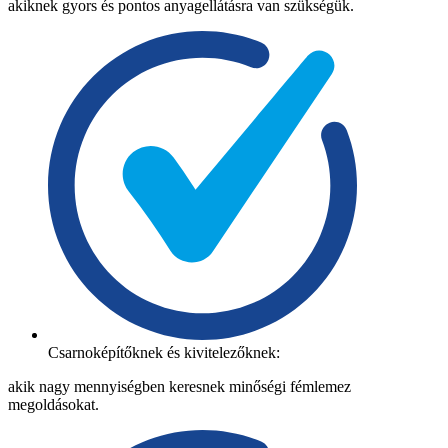
akiknek gyors és pontos anyagellátásra van szükségük.
Csarnoképítőknek és kivitelezőknek:
akik nagy mennyiségben keresnek minőségi fémlemez
megoldásokat.