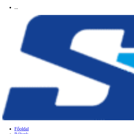
Ugrás
...
a
tartalomhoz
Főoldal